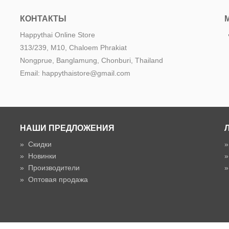
КОНТАКТЫ
Happythai Online Store
313/239, M10, Chaloem Phrakiat
Nongprue, Banglamung, Chonburi, Thailand
Email: happythaistore@gmail.com
НАШИ ПРЕДЛОЖЕНИЯ
»
Скидки
»
Новинки
»
Производители
»
Оптовая продажа