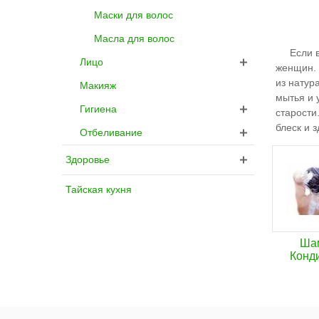
Маски для волос
Масла для волос
Если вы 
Лицо
женщин. 
из натур
Макияж
мытья и 
Гигиена
старости
блеск и 
Отбеливание
Здоровье
Тайская кухня
Ша
Конд