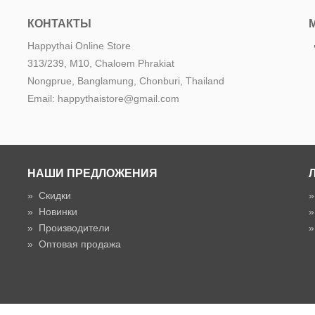
КОНТАКТЫ
Happythai Online Store
313/239, M10, Chaloem Phrakiat
Nongprue, Banglamung, Chonburi, Thailand
Email: happythaistore@gmail.com
НАШИ ПРЕДЛОЖЕНИЯ
»
Скидки
»
Новинки
»
Производители
»
Оптовая продажа