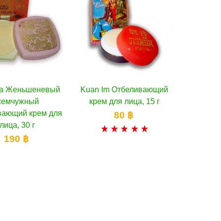
na Женьшеневый
Kuan Im Отбеливающий
В корзину
В корзину
жемчужный
крем для лица, 15 г
вающий крем для
80 ฿
лица, 30 г
190 ฿