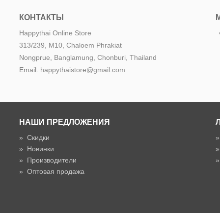
КОНТАКТЫ
Happythai Online Store
313/239, M10, Chaloem Phrakiat
Nongprue, Banglamung, Chonburi, Thailand
Email: happythaistore@gmail.com
НАШИ ПРЕДЛОЖЕНИЯ
»
Скидки
»
Новинки
»
Производители
»
Оптовая продажа