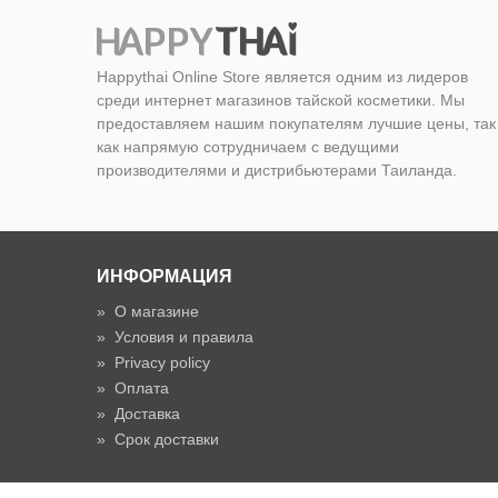
Happythai Online Store является одним из лидеров
среди интернет магазинов тайской косметики. Мы
предоставляем нашим покупателям лучшие цены, так
как напрямую сотрудничаем с ведущими
производителями и дистрибьютерами Таиланда.
ИНФОРМАЦИЯ
»
О магазине
»
Условия и правила
»
Privacy policy
»
Оплата
»
Доставка
»
Срок доставки