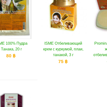
ME 100% Пудра
ISME Отбеливающий
Promi
В корзину
В корзину
Танака, 20 г
крем с куркумой, плаи,
танакой, 3 г
отбели
80 ฿
75 ฿