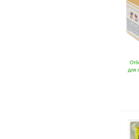
Отб
для 