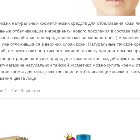
йских натуральных косметических средств для отбеливания кожи л
ьные отбеливающие ингредиенты нового поколения в составе тайс
ное воздействие непосредственно как на меланогенез ( механизм 
 уже отложившийся в верхних слоях кожи. Натуральные тайские ср
ий, не оказывают негативного влияния на кожу при длительном пр
концентрации активных природных компонентов воздействуют на 
ет-магазине натуральной тайской косметики можно купить кремы о
щие кремы для лица, осветляющие и отбеливающие маски от пигме
шения цвета лица.
о 1 - 9 из 9 пунктов