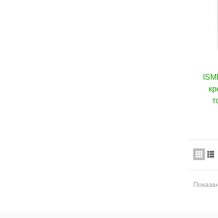
ISM
кр
т
Показан