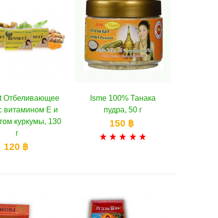
t Отбеливающее
Isme 100% Танака
В корзину
В корзину
с витамином Е и
пудра, 50 г
том куркумы, 130
150 ฿
г
120 ฿