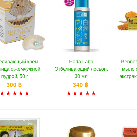
еливающий крем
Hada Labo
Bennet
В корзину
В корзину
лица с жемчужной
Отбеливающий лосьон,
мыло 
пудрой, 50 г
30 мл
экстрак
300 ฿
340 ฿