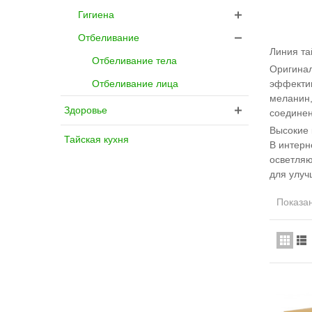
Гигиена
Отбеливание
Линия та
Отбеливание тела
Оригинал
эффектив
Отбеливание лица
меланин,
Здоровье
соединен
Высокие 
Тайская кухня
В интерн
осветляю
для улуч
Показан