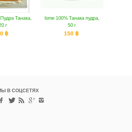
Isme 100% Танака пудра,
В корзину
ISME Отбеливающий кр
В корзину
50 г
с экстрактом толокнянки
10 г
150 ฿
200 ฿
МЫ В СОЦСЕТЯХ