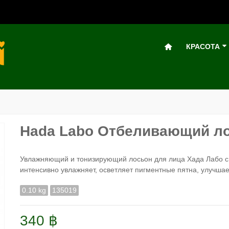
КРАСОТА
Hada Labo Отбеливающий ло
Увлажняющий и тонизирующий лосьон для лица Хада Лабо 
интенсивно увлажняет, осветляет пигментные пятна, улучшае
0.10 kg
135019
340 ฿