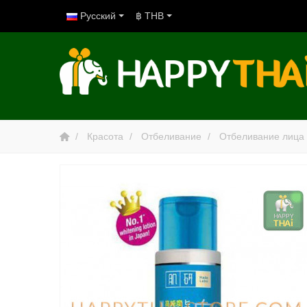
Русский
฿ THB
Красота
Отбеливание
Отбеливание лица