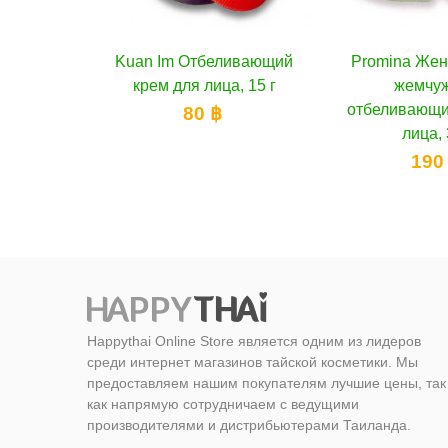
Kuan Im Отбеливающий
В корзину
Promina Женьшеневый
В корзину
крем для лица, 15 г
жемчужный
отбеливающий крем для
80 ฿
лица, 30 г
190 ฿
Happythai Online Store является одним из лидеров
среди интернет магазинов тайской косметики. Мы
предоставляем нашим покупателям лучшие цены, так
как напрямую сотрудничаем с ведущими
производителями и дистрибьютерами Таиланда.