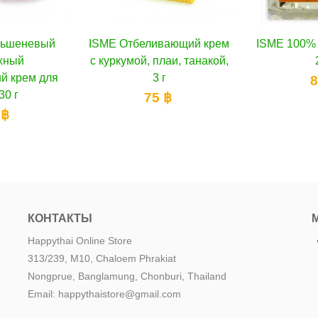
ISME Отбеливающий крем
В корзину
ISME 100% Пудра Танака,
В корзину
с куркумой, плаи, танакой,
20 г
3 г
80 ฿
75 ฿
КОНТАКТЫ
Happythai Online Store
313/239, M10, Chaloem Phrakiat
Nongprue, Banglamung, Chonburi, Thailand
Email: happythaistore@gmail.com