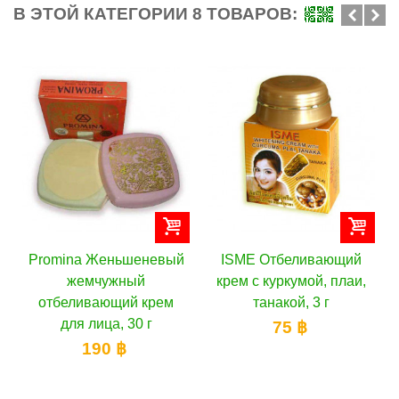
В ЭТОЙ КАТЕГОРИИ 8 ТОВАРОВ:
omina Женьшеневый
ISME Отбеливающий
ISM
жемчужный
крем с куркумой, плаи,
Т
отбеливающий крем
танакой, 3 г
для лица, 30 г
75 ฿
190 ฿