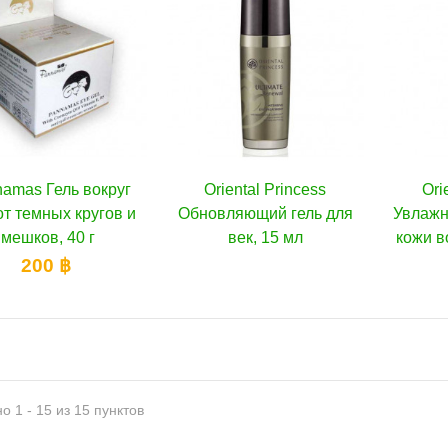
amas Гель вокруг
Oriental Princess
Добавить в избранное
Ori
В корзину
от темных кругов и
Обновляющий гель для
Увлажн
мешков, 40 г
век, 15 мл
кожи в
200 ฿
о 1 - 15 из 15 пунктов