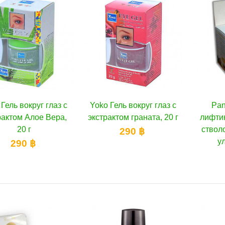
Гель вокруг глаз с
Yoko Гель вокруг глаз с
Pan
В корзину
В корзину
рактом Алое Вера,
экстрактом граната, 20 г
лифтин
20 г
ствол
290 ฿
у
290 ฿