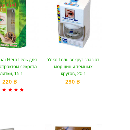
hai Herb Гель для
Yoko Гель вокруг глаз от
В корзину
В корзину
кстрактом секрета
морщин и темных
литки, 15 г
кругов, 20 г
220 ฿
290 ฿