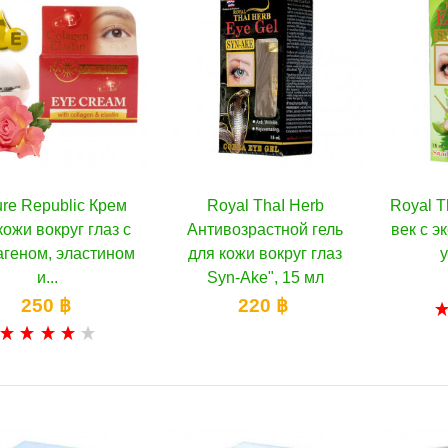
ure Republic Крем
Royal ThaI Herb
Royal T
В корзину
В корзину
кожи вокруг глаз с
Антивозрастной гель
век с э
агеном, эластином
для кожи вокруг глаз
у
и...
Syn-Ake", 15 мл
250 ฿
220 ฿