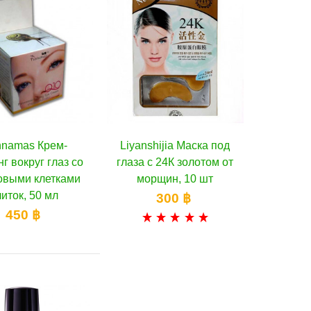
namas Крем-
Liyanshijia Маска под
В корзину
В корзину
г вокруг глаз со
глаза с 24К золотом от
овыми клетками
морщин, 10 шт
литок, 50 мл
300 ฿
450 ฿