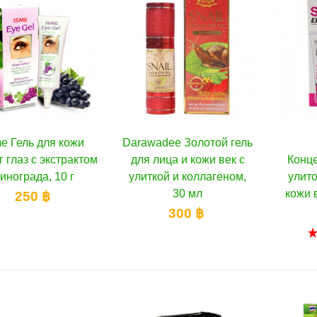
me Гель для кожи
Darawadee Золотой гель
В корзину
В корзину
г глаз с экстрактом
для лица и кожи век с
Конц
инограда, 10 г
улиткой и коллагеном,
улит
30 мл
кожи в
250 ฿
300 ฿