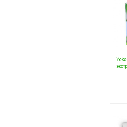
Yoko 
экст