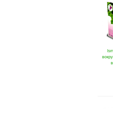
Is
вокру
в