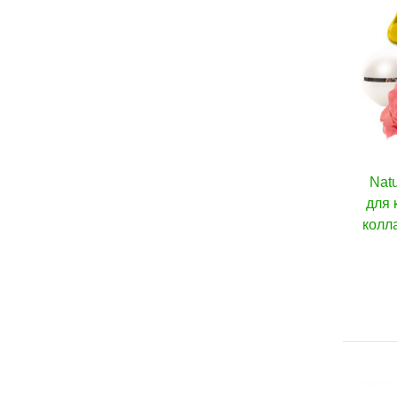
Nat
для 
колл