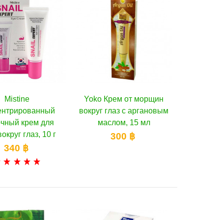
Mistine
Yoko Крем от морщин
В корзину
В корзину
ентрированный
вокруг глаз с аргановым
очный крем для
маслом, 15 мл
округ глаз, 10 г
300 ฿
340 ฿