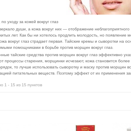
 по уходу за кожей вокруг глаз
зеркало души, а кожа вокруг них — отображение неблагоприятного
житых лет. Как бы ни хотелось продлить молодость, но появление
ожа вокруг глаз страдает первая. Тайские кремы и сыворотки на о
мыми помощниками в борьбе против морщин вокруг глаз.
нные тайские средства против морщин вокруг глаз эффективно ух
т процессы старения, морщинки исчезают, кожа становится более 
орядок, то лучше использовать сыворотку и маску против морщин во
ацией питательных веществ. Поэтому эффект от их применения за
о 1 - 15 из 15 пунктов