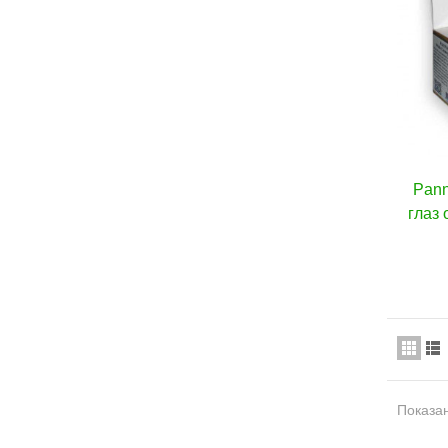
Pann
глаз 
Показан