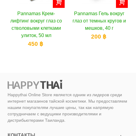
-
Pannamas Гель вокруг
Liyanshijia Маска под
з со
глаз от темных кругов и
глаза с 24К золотом от
ками
мешков, 40 г
морщин, 10 шт
200 ฿
300 ฿
Happythai Online Store является одним из лидеров среди
интернет магазинов тайской косметики. Мы предоставляем
нашим покупателям лучшие цены, так как напрямую
сотрудничаем с ведущими производителями и
дистрибьютерами Таиланда.
КОНТАКТЫ