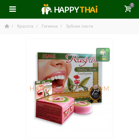
0
Красота
Гигиена
Зубная паста