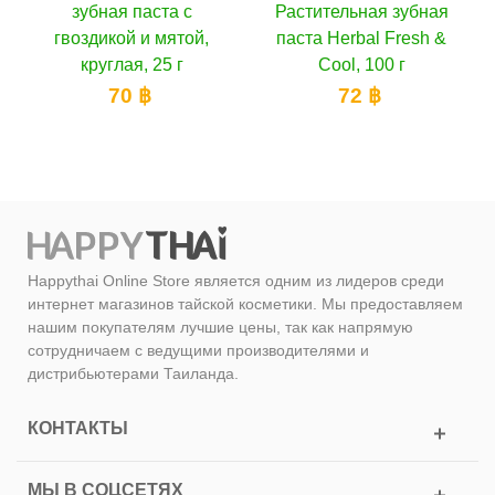
убная паста c
Растительная зубная
Растите
здикой и мятой,
паста Herbal Fresh &
паста He
круглая, 25 г
Cool, 100 г
1
70 ฿
72 ฿
Happythai Online Store является одним из лидеров среди
интернет магазинов тайской косметики. Мы предоставляем
нашим покупателям лучшие цены, так как напрямую
сотрудничаем с ведущими производителями и
дистрибьютерами Таиланда.
КОНТАКТЫ
МЫ В СОЦСЕТЯХ