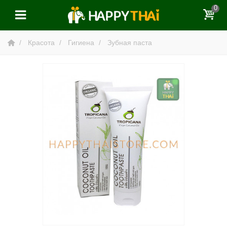
0
Красота
Гигиена
Зубная паста