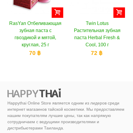
щая
Twin Lotus
Twin Lotus
Растительная зубная
Растительная зубная
,
паста Herbal Fresh &
паста Herbal Original
Cool, 100 г
152 ฿
72 ฿
Happythai Online Store является одним из лидеров среди
интернет магазинов тайской косметики. Мы предоставляем
нашим покупателям лучшие цены, так как напрямую
сотрудничаем с ведущими производителями и
дистрибьютерами Таиланда.