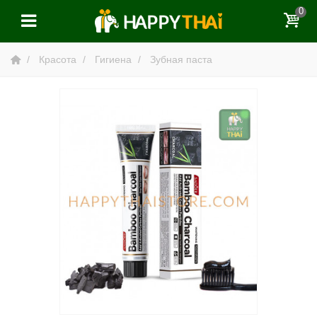
0
Красота
Гигиена
Зубная паста