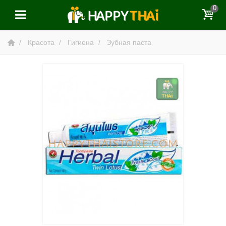
0
Красота
Гигиена
Зубная паста