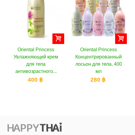
cess
Oriental Princess
Oriental Princess
 крем
Концентрированный
Увлажняющий кре
лосьон для тела, 400
для тела Франжипа
го...
мл
250 г
280 ฿
310 ฿