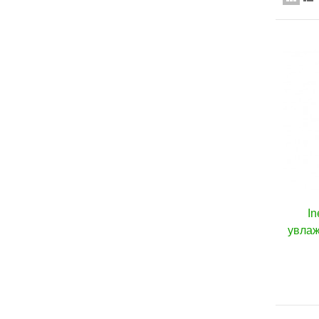
In
увлаж