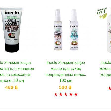
cto Увлажняющая
Inecto Увлажняющее
Добавить в избранное
Inec
Доб
В корзину
отка для кончиков
масло для сухих
кокос
ос на кокосовом
поврежденных волос,
конди
масле, 50 мл
100 мл
460 ฿
500 ฿