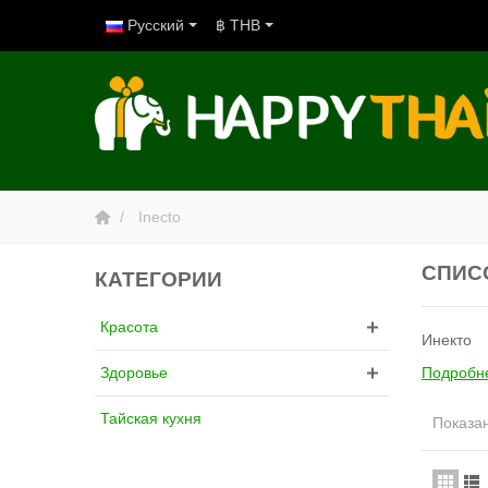
Русский
฿ THB
Inecto
СПИС
КАТЕГОРИИ
Красота
Инекто
Подробн
Здоровье
Тайская кухня
Показан