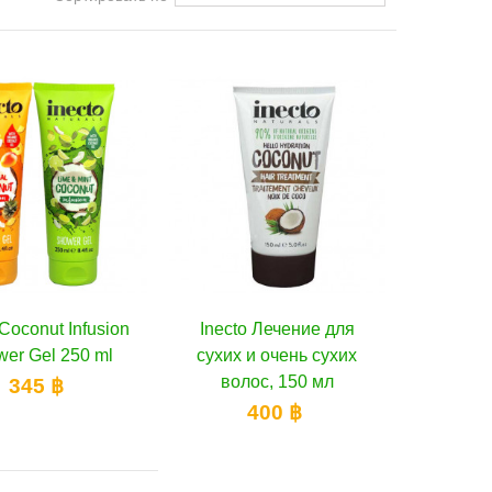
 Coconut Infusion
авить в избранное
Inecto Лечение для
В корзину
er Gel 250 ml
сухих и очень сухих
волос, 150 мл
345 ฿
400 ฿