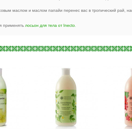
совым маслом и маслом папайи перенес вас в тропический рай, н
ля применять
лосьон для тела от Inecto.