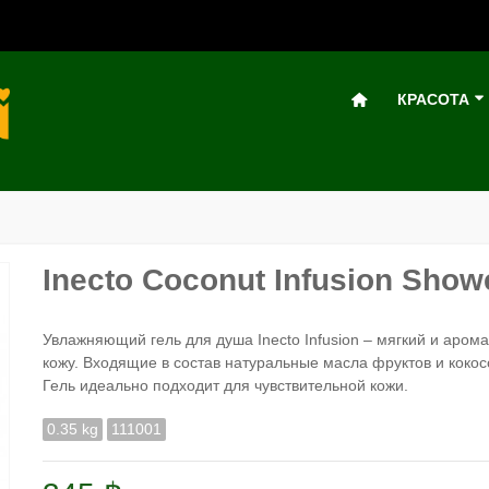
КРАСОТА
Inecto Coconut Infusion Show
Увлажняющий гель для душа Inecto Infusion – мягкий и аром
кожу. Входящие в состав натуральные масла фруктов и кокос
Гель идеально подходит для чувствительной кожи.
0.35 kg
111001