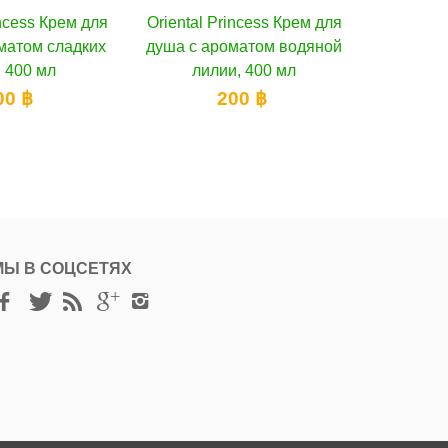
tal Princess Крем для
В корзину
Oriental Princess Крем для
В корзину
с ароматом водяной
душа с экстрактом фиалки,
А
лилии, 400 мл
400 мл
200 ฿
200 ฿
МЫ В СОЦСЕТЯХ