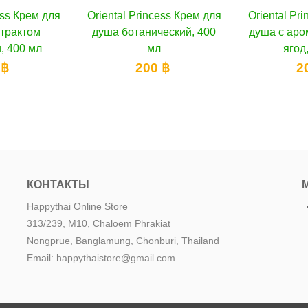
 Princess Крем для
В корзину
Oriental Princess Крем для
В корзину
Orien
отанический, 400
душа с ароматом сладких
душа 
мл
ягод, 400 мл
200 ฿
200 ฿
КОНТАКТЫ
Happythai Online Store
313/239, M10, Chaloem Phrakiat
Nongprue, Banglamung, Chonburi, Thailand
Email: happythaistore@gmail.com