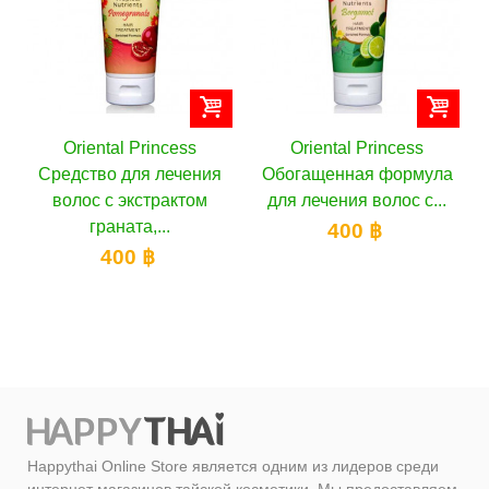
al Princess
Oriental Princess
Oriental Pr
 для лечения
Обогащенная формула
Лечебное ср
 экстрактом
для лечения волос с...
бананом для с
ната,...
400 ฿
400 
00 ฿
Happythai Online Store является одним из лидеров среди