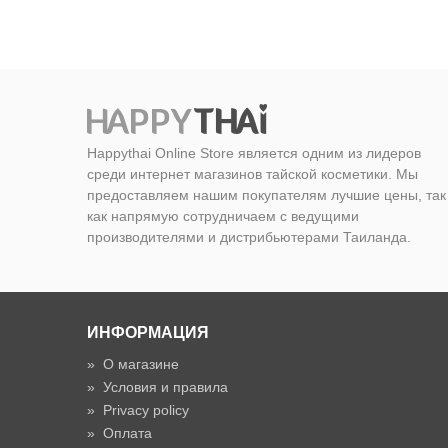
Happythai Online Store является одним из лидеров
среди интернет магазинов тайской косметики. Мы
предоставляем нашим покупателям лучшие цены, так
как напрямую сотрудничаем с ведущими
производителями и дистрибьютерами Таиланда.
ИНФОРМАЦИЯ
»
О магазине
»
Условия и правила
»
Privacy policy
»
Оплата