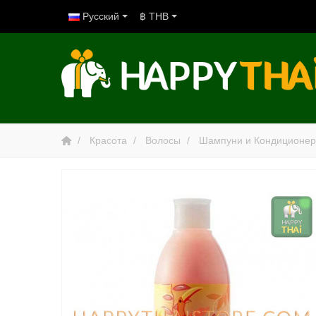
Русский
฿ THB
Красота
Волосы
Шампуни и Кондиционе