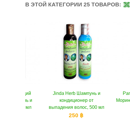
В ЭТОЙ КАТЕГОРИИ 25 ТОВАРОВ:
няющий
ину
Jinda Herb Шампунь и
В корзину
Pannamas 
В к
мпунь и
кондиционер от
Моринга и Бер
500 мл
выпадения волос, 500 мл
230
250 ฿