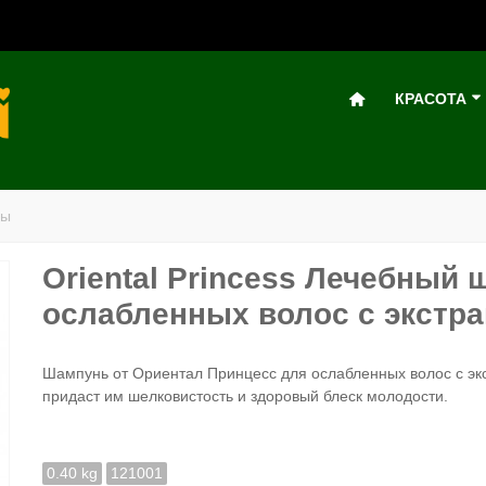
КРАСОТА
ры
Oriental Princess Лечебный
ослабленных волос с экстра
Шампунь
от Ориентал Принцесс
для ослабленных волос с эк
придаст им шелковистость и здоровый блеск молодости.
0.40 kg
121001