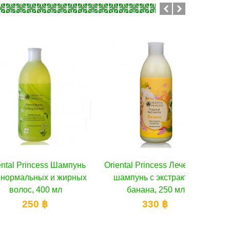
incess Шампунь
В корзину
Oriental Princess Лечебный
В корзину
Oriental
ьных и жирных
шампунь с экстрактом
для пов
, 400 мл
банана, 250 мл
50 ฿
330 ฿