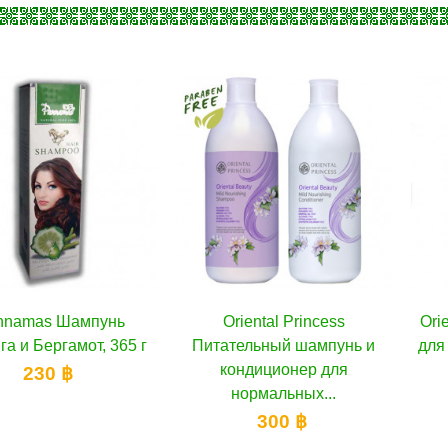
Шампунь
орзину
Oriental Princess
В корзину
Oriental Pr
гамот, 365 г
Питательный шампунь и
для нормал
кондиционер для
волос
 ฿
нормальных...
2
300 ฿