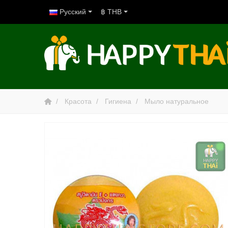
Русский
฿ THB
Красота
Гигиена
Мыло натуральное