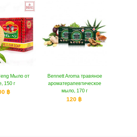
Aroma травяное
В корзину
K. Brothers Отбеливающее
В корзину
рапевтическое
мыло с танакой, лимоном
Та
ло, 170 г
и медом, 60 g
120 ฿
110 ฿