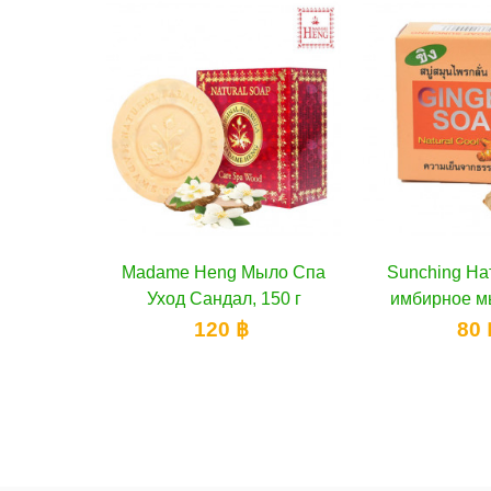
 Мыло Спа
рзину
Sunching Натуральное
В корзину
Madame Hen
В
, 150 г
имбирное мыло, 100 г
Мыло класси
฿
80 ฿
10