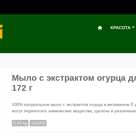
КРАСОТА
Мыло с экстрактом огурца д
172 г
100% натуральное мыло с экстрактом огурца и витамином Е д
могут переносить химические вещества, щелочь и различные
0.20 kg
116002