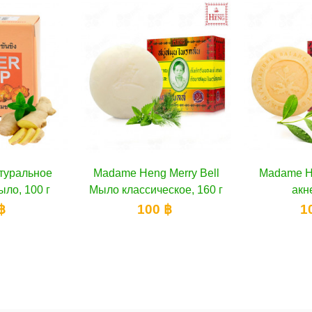
g Merry Bell
 корзину
Madame Heng Мыло от
В корзину
Bennett 
ческое, 160 г
акне, 150 г
аромате
мы
0 ฿
100 ฿