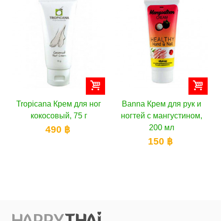
Tropicana Крем для ног
Banna Крем для рук и
Bann
кокосовый, 75 г
ногтей c мангустином,
ног
200 мл
490 ฿
150 ฿