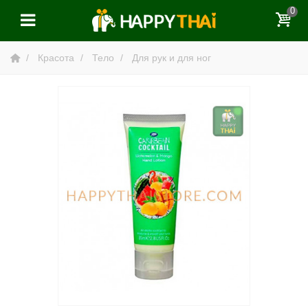
0
Красота
Тело
Для рук и для ног