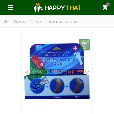
0
Красота
Тело
Для рук и для ног