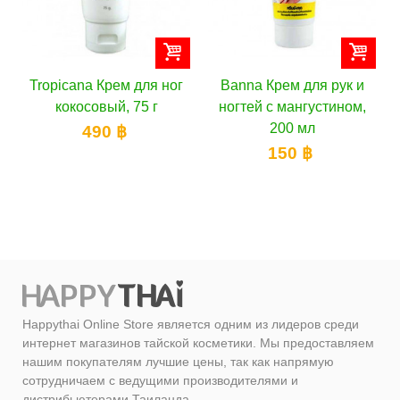
ног
Banna Крем для рук и
Banna Крем для рук и
ногтей c мангустином,
ногтей с Алое Вера,
200 мл
200 мл
150 ฿
150 ฿
Happythai Online Store является одним из лидеров среди
интернет магазинов тайской косметики. Мы предоставляем
нашим покупателям лучшие цены, так как напрямую
сотрудничаем с ведущими производителями и
дистрибьютерами Таиланда.