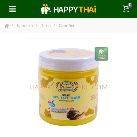
0
Красота
Тело
Скрабы