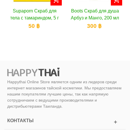
я
Boots Скраб для душа
Boots Сахарный скраб
 г
Арбуз и Манго, 200 мл
с арбузом и манго, 200
мл
300 ฿
300 ฿
Happythai Online Store является одним из лидеров среди
интернет магазинов тайской косметики. Мы предоставляем
нашим покупателям лучшие цены, так как напрямую
сотрудничаем с ведущими производителями и
дистрибьютерами Таиланда.
КОНТАКТЫ