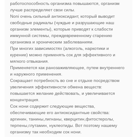
работоспособность организма повышаются, организм
лучше распределяет свои силы.
Noni очень сильный антиоксидант, который выводит
свободные радикалы (чуждые и разрушающие наш
организм элементы), которые приводят к слабости
иммунной системы, преждевременному старению
организма и хроническим заболеваниям.
При многих зависимостях (алкоголь, наркотики и
курение) можно применять сок для эффективного и
мягкого отвыкания.
Применяется как ранозаживляющее, путем внутреннего
и наружного применения.
Сокращает потребность во сне и отдыхе посредством
увеличения эффективности обмена веществ:
повышается желание действовать, и увеличивается
концентрация.
Сок нони содержит следующие вещества,
обеспечивающие его антиоксидантные свойства:
аргинин, танины,лигнаны, кверцитин,фитостеролы,
терпены,глутамин, нуклеотиды. Вот поэтому нашему
организму так необходим сок нони.