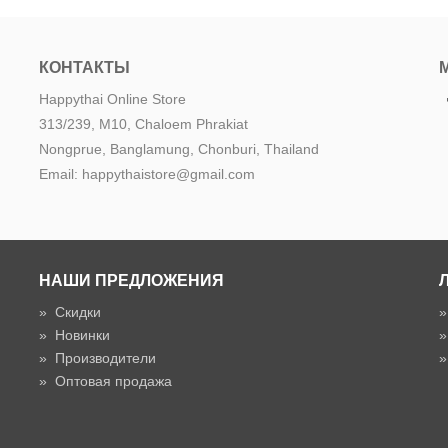
КОНТАКТЫ
Happythai Online Store
313/239, M10, Chaloem Phrakiat
Nongprue, Banglamung, Chonburi, Thailand
Email: happythaistore@gmail.com
НАШИ ПРЕДЛОЖЕНИЯ
»
Скидки
»
Новинки
»
Производители
»
Оптовая продажа