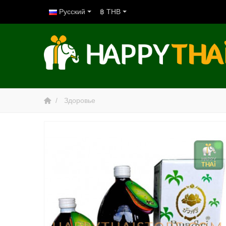
Русский
฿ THB
Здоровье