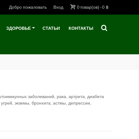
Добро пожаловать
Вход
0
товар(ов)
-
0 ฿
ЗДОРОВЬЕ
СТАТЬИ
КОНТАКТЫ
утоиммунных заболеваний, рака, артрита, диабета
, угрей, экземы, бронхита, астмы, депрессии,