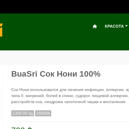
КРАСОТА
BuaSri Сок Нони 100%
Сок Нони использовался для лечения инфекции, аллергии, а
типа II, мигреней, болей в спине, судорог, пищевой аллергии
расстройств сна, синдрома чахоточной чашки и воспаление.
1300.00 kg
260006