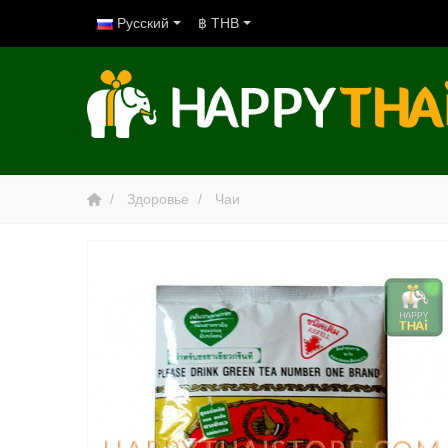
Русский
฿ THB
Здоровье
Чаи