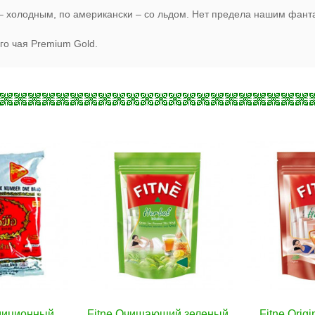
и – холодным, по американски – со льдом. Нет предела нашим фан
го чая Premium Gold.
щий зеленый
орзину
Fitne Original Herbal Tea
В корзину
Чай из лемо