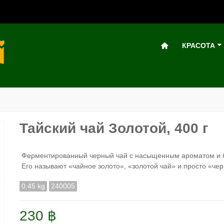
КРАСОТА
Тайский чай Золотой, 400 г
Ферментированный черный чай с насыщенным ароматом и б
Его называют «чайное золото», «золотой чай» и просто «чер
0.45 kg
240005
230 ฿