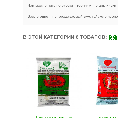
Чай можно пить по русски – горячим, по английск
Важно одно – непередаваемый вкус тайского черно
В ЭТОЙ КАТЕГОРИИ 8 ТОВАРОВ:
очный
ину
Тайский традиционный
В корзину
Fitne Очищаю
В к