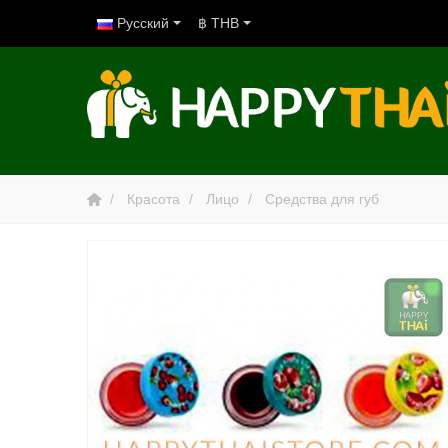
Русский
฿ THB
Красота
Лицо
Средства для губ