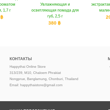
няющая и
экстрактами клубники и
экстр
я помада для
малины, 10 мл
маслом п
, 2,5 г
200 ฿
80 ฿
КОНТАКТЫ
Happythai Online Store
313/239, M10, Chaloem Phrakiat
Nongprue, Banglamung, Chonburi, Thailand
Email: happythaistore@gmail.com