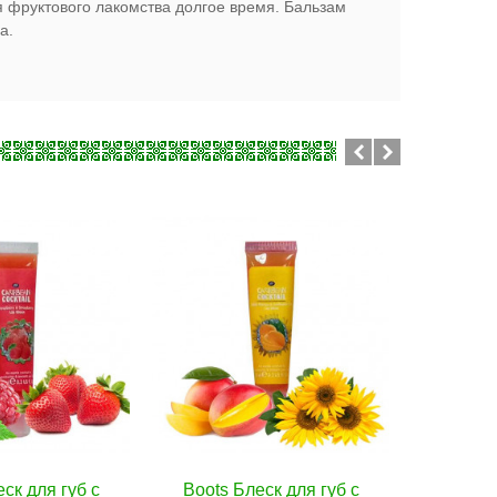
я фруктового лакомства долгое время. Бальзам
а.
Блеск для губ с
В корзину
Oriental Princess
В корзину
Tropic