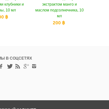
актом манго и
Глянцевый блеск для губ,
на 
одсолнечника, 10
20 г
мл
400 ฿
200 ฿
МЫ В СОЦСЕТЯХ