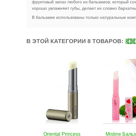
фруктовый запах любого из бальзамов, который со
хорошо увлажняет губы, делает их словно бархатным
В бальзаме использованы только натуральные комп
В ЭТОЙ КАТЕГОРИИ 8 ТОВАРОВ:
rincess
орзину
Mistine Бальзам-помада
В корзину
Orienta