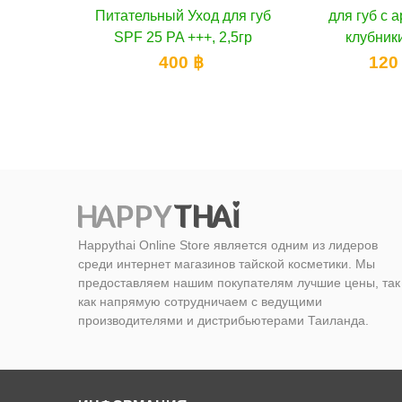
ход для губ
для губ с ароматом
Увлаж
++, 2,5гр
клубники, 1,7 г
осветляюща
губ
 ฿
120 ฿
3
Happythai Online Store является одним из лидеров
среди интернет магазинов тайской косметики. Мы
предоставляем нашим покупателям лучшие цены, так
как напрямую сотрудничаем с ведущими
производителями и дистрибьютерами Таиланда.