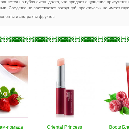
храняется на губах очень долго, что придает ощущение присутстви
и. Средство не растекается вокруг губ, практически не имеет вкус
оненты и экстракты фруктов.
l Princess
В корзину
Boots Блеск для губ с
В корзину
Boots 