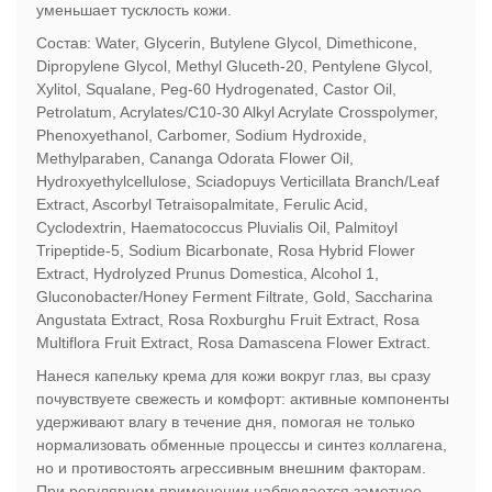
уменьшает тусклость кожи.
Состав: Water, Glycerin, Butylene Glycol, Dimethicone,
Dipropylene Glycol, Methyl Gluceth-20, Pentylene Glycol,
Xylitol, Squalane, Peg-60 Hydrogenated, Castor Oil,
Petrolatum, Acrylates/C10-30 Alkyl Acrylate Crosspolymer,
Phenoxyethanol, Carbomer, Sodium Hydroxide,
Methylparaben, Cananga Odorata Flower Oil,
Hydroxyethylcellulose, Sciadopuys Verticillata Branch/Leaf
Extract, Ascorbyl Tetraisopalmitate, Ferulic Acid,
Cyclodextrin, Haematococcus Pluvialis Oil, Palmitoyl
Tripeptide-5, Sodium Bicarbonate, Rosa Hybrid Flower
Extract, Hydrolyzed Prunus Domestica, Alcohol 1,
Gluconobacter/Honey Ferment Filtrate, Gold, Saccharina
Angustata Extract, Rosa Roxburghu Fruit Extract, Rosa
Multiflora Fruit Extract, Rosa Damascena Flower Extract.
Нанеся капельку крема для кожи вокруг глаз, вы сразу
почувствуете свежесть и комфорт: активные компоненты
удерживают влагу в течение дня, помогая не только
нормализовать обменные процессы и синтез коллагена,
но и противостоять агрессивным внешним факторам.
При регулярном применении наблюдается заметное