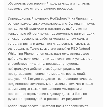
обеспечить всесторонний уход за лицом и получить
удовольствие от этого важного процесса.
Инновационный комплекс RedSphere™ из Японии на
основе натуральных экстрактов для отбеливания кожи,
придания ей гладкости и питания воздействует на
конкретные области кожи, подверженные пигментации,
снижает уровень выработки меланина, тем самым
устраняя пятна и делая тон лица ровным, светлым,
однородным. Также косметика линейки RED Natural
Whitening Phenomenon оказывает омолаживающее
действие, великолепно питает, смягчает и увлажняет,
способствует лифтингу, повышает упругость,
нейтрализует действие свободных радикалов,
предотвращает появление морщин, воспалений,
шелушений. Каждое средство - воплощение качества,
подчиненное замечательной мысли о том, что в наше
время уход за кожей, сохранение молодости и
постоянное стремление к идеалу должны быть не
рутинной процедурой, а роскошным ритуалом!
Коллоидное золото и экстракт розы поддерживают