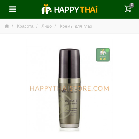
0
Красота
Лицо
Кремы для глаз