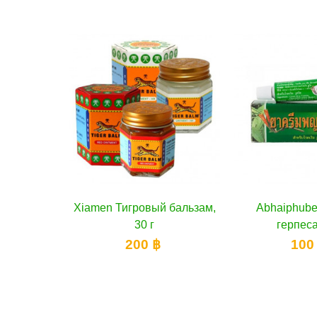
 бальзам,
ину
Abhaiphubet Крем от
В корзину
Royal Thai H
В к
герпеса, 10 г
синий бальзам
и усталост
100 ฿
170