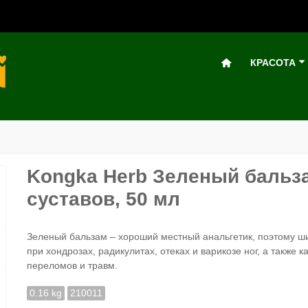
КРАСОТА
Kongka Herb Зеленый бальз
суставов, 50 мл
Зеленый бальзам – хороший местный анальгетик, поэтому ши
при хондрозах, радикулитах, отеках и варикозе ног, а также 
переломов и травм.
0.16 kg
210011