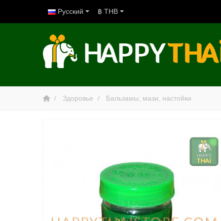
Русский
฿ THB
Здоровье
Бальзамы, мази, настойки