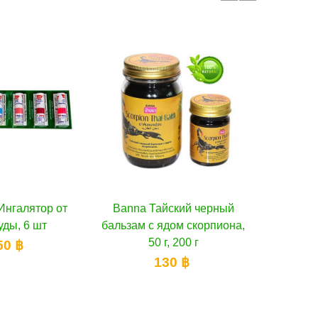
йский черный
В корзину
Обезбаливающий бальзам
В корзину
Охла
дом скорпиона,
Counterpain
Counterpa
г, 200 г
150 ฿
30 ฿