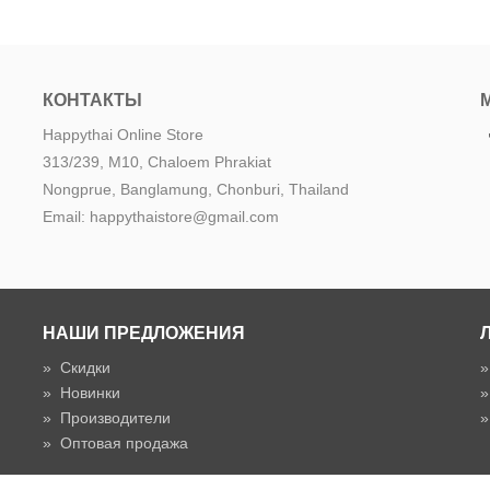
КОНТАКТЫ
Happythai Online Store
313/239, M10, Chaloem Phrakiat
Nongprue, Banglamung, Chonburi, Thailand
Email: happythaistore@gmail.com
НАШИ ПРЕДЛОЖЕНИЯ
»
Скидки
»
Новинки
»
Производители
»
Оптовая продажа