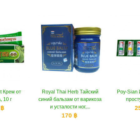
erb Тайский
орзину
Poy-Sian Ингалятор от
В корзину
Banna Та
 от варикоза
простуды, 6 шт
бальзам с я
и ног,...
50 
250 ฿
 ฿
1