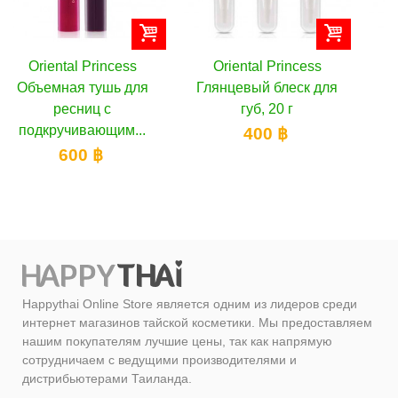
Oriental Princess
Oriental Princess BB
ля
Глянцевый блеск для
крем с коллагеном и
губ, 20 г
биозолотом для
.
зрелой...
400 ฿
900 ฿
Happythai Online Store является одним из лидеров среди
интернет магазинов тайской косметики. Мы предоставляем
нашим покупателям лучшие цены, так как напрямую
сотрудничаем с ведущими производителями и
дистрибьютерами Таиланда.