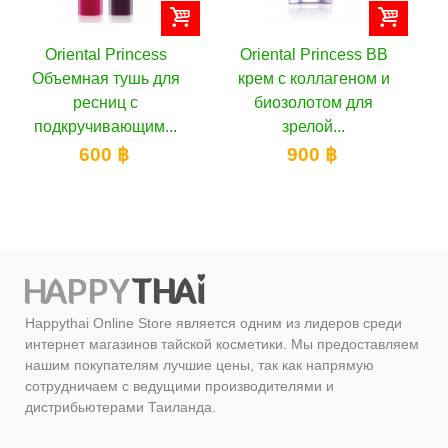
Oriental Princess BB
Oriental Princess
я
крем с коллагеном и
Лечебный
биозолотом для
маскирующий ВВ крем
.
зрелой...
антивозрастной, 35 г
900 ฿
700 ฿
Happythai Online Store является одним из лидеров среди
интернет магазинов тайской косметики. Мы предоставляем
нашим покупателям лучшие цены, так как напрямую
сотрудничаем с ведущими производителями и
дистрибьютерами Таиланда.