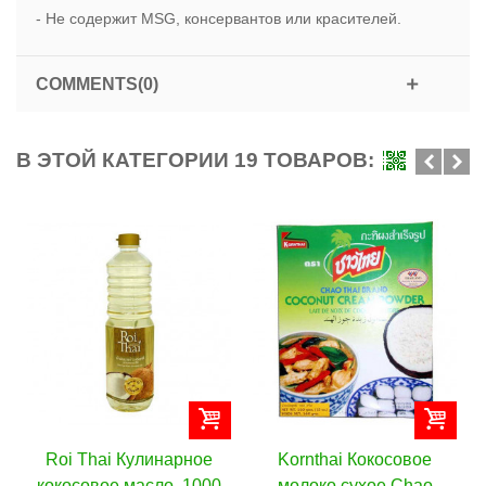
- Не содержит MSG, консервантов или красителей.
COMMENTS(0)
В ЭТОЙ КАТЕГОРИИ 19 ТОВАРОВ:
инарное
Kornthai Кокосовое
Lobo Паста Зелен
о, 1000
молоко сухое Chao
Карри, 100 г