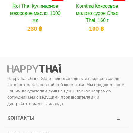
ное
Kornthai Кокосовое
Lobo Паста Зеленое
1000
молоко сухое Chao
Карри, 100 г
Thai, 160 г
110 ฿
100 ฿
Happythai Online Store является одним из лидеров среди
интернет магазинов тайской косметики. Мы предоставляем
нашим покупателям лучшие цены, так как напрямую
сотрудничаем с ведущими производителями и
дистрибьютерами Таиланда.
КОНТАКТЫ