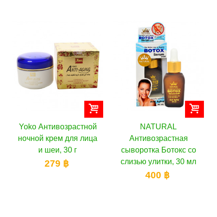
нтивозрастной
NATURAL
Yoko Мо
крем для лица
Антивозрастная
питател
шеи, 30 г
сыворотка Ботокс со
омолажива
слизью улитки, 30 мл
Q10, 
279 ฿
400 ฿
300