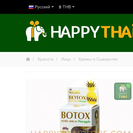
Русский
฿ THB
Красота
Лицо
Кремы и Сыворотки