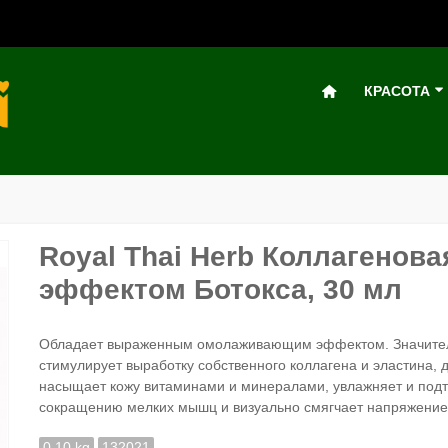
КРАСОТА
Royal Thai Herb Коллагенова
эффектом Ботокса, 30 мл
Обладает выраженным омолаживающим эффектом. Значитель
стимулирует выработку собственного коллагена и эластина, 
насыщает кожу витаминами и минералами, увлажняет и подтя
сокращению мелких мышц и визуально смягчает напряжение
0.10 kg
132021