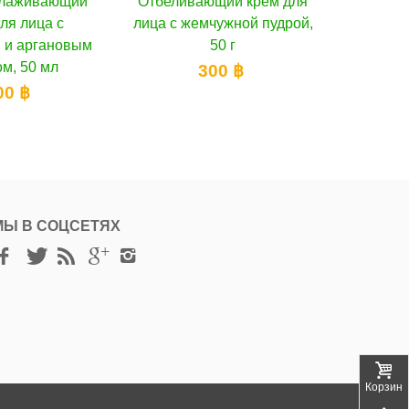
щий крем для
В корзину
Mistine Уличный крем для
В корзину
U St
чужной пудрой,
лица против старения, 40 г
рег
50 г
сыв
590 ฿
00 ฿
МЫ В СОЦСЕТЯХ
Корзина