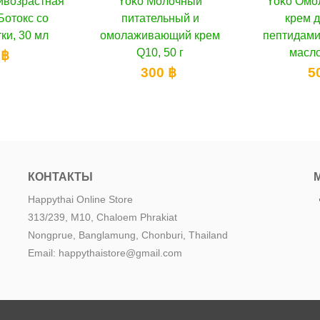
лочный
орзину
Yoko Омолаживающий
В корзину
Отбеливаю
ьный и
крем для лица с
лица с жем
щий крем
пептидами и аргановым
50 г
маслом, 50 мл
3
 ฿
500 ฿
КОНТАКТЫ
Happythai Online Store
313/239, M10, Chaloem Phrakiat
Nongprue, Banglamung, Chonburi, Thailand
Email: happythaistore@gmail.com