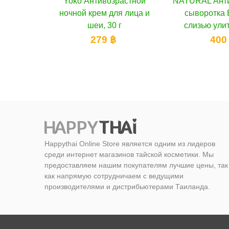
астной
ину
NATURAL Антивозрастная
В корзину
Yoko Мо
В к
я лица и
сыворотка Ботокс со
питател
г
слизью улитки, 30 мл
омолаживаю
Q10, 
400 ฿
300
Happythai Online Store является одним из лидеров
среди интернет магазинов тайской косметики. Мы
предоставляем нашим покупателям лучшие цены, так
как напрямую сотрудничаем с ведущими
производителями и дистрибьютерами Таиланда.