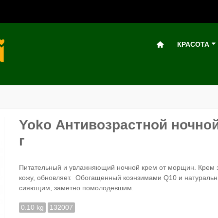
КРАСОТА
Yoko Антивозрастной ночной
г
Питательный и увлажняющий ночной крем от морщин. Крем 
кожу, обновляет. О
богащенный коэнзимами Q10 и натуральны
сияющим, заметно помолодевшим.
0.10 kg
132007