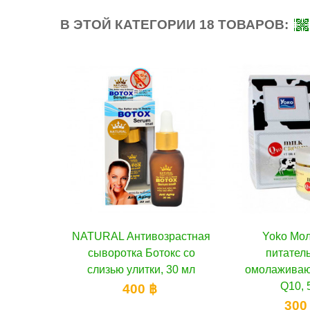
В ЭТОЙ КАТЕГОРИИ 18 ТОВАРОВ:
тивозрастная
 корзину
Yoko Молочный
В корзину
Yoko О
 Ботокс со
питательный и
крем
итки, 30 мл
омолаживающий крем
пептида
Q10, 50 г
мас
0 ฿
300 ฿