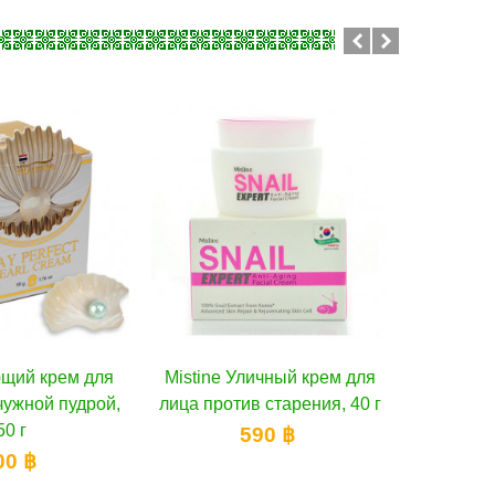
e Уличный крем для
В корзину
U Star Улиточная
В корзину
S
отив старения, 40 г
регенерирующая
у
сыворотка, 10 г
ор
590 ฿
350 ฿