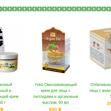
молаживающий
В корзину
Отбеливающий крем для
В корзину
Mistin
 для лица с
лица с жемчужной пудрой,
лица пр
ми и аргановым
50 г
лом, 50 мл
300 ฿
500 ฿