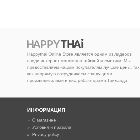
Happythai Online Store является одним из лидеров
среди интернет магазинов тайской косметики. Мы
предоставляем нашим покупателям лучшие цены, так
как напрямую сотрудничаем с ведущими
производителями и дистрибьютерами Таиланда.
ИНФОРМАЦИЯ
»
О магазине
»
Условия и правила
»
Privacy policy