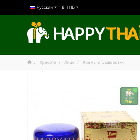
Русский
฿ THB
Красота
Лицо
Кремы и Сыворотки