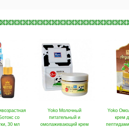
oko Молочный
В корзину
Yoko Омолаживающий
В корзину
Отб
итательный и
крем для лица с
лица
аживающий крем
пептидами и аргановым