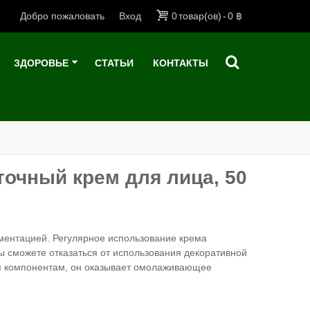
Добро пожаловать
Вход
0
товар(ов)
-
0 ฿
ЗДОРОВЬЕ
СТАТЬИ
КОНТАКТЫ
очный крем для лица, 50
гментацией. Регулярное использование крема
вы сможете отказаться от использования декоративной
ым компонентам, он оказывает омолаживающее