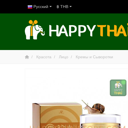
Русский
฿ THB
Красота
Лицо
Кремы и Сыворотки