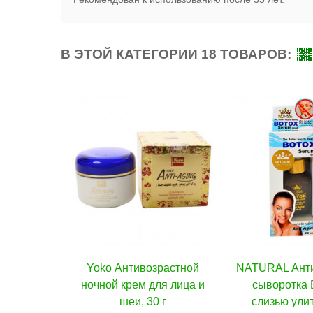
В ЭТОЙ КАТЕГОРИИ 18 ТОВАРОВ:
нтивозрастной
В корзину
NATURAL Антивозрастная
В корзину
Y
рем для лица и
сыворотка Ботокс со
п
еи, 30 г
слизью улитки, 30 мл
омол