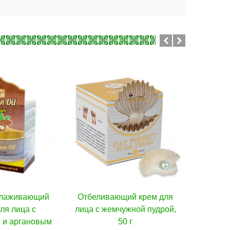
еливающий крем для
В корзину
Mistine Уличный крем для
В корзину
 с жемчужной пудрой,
лица против старения, 40 г
50 г
590 ฿