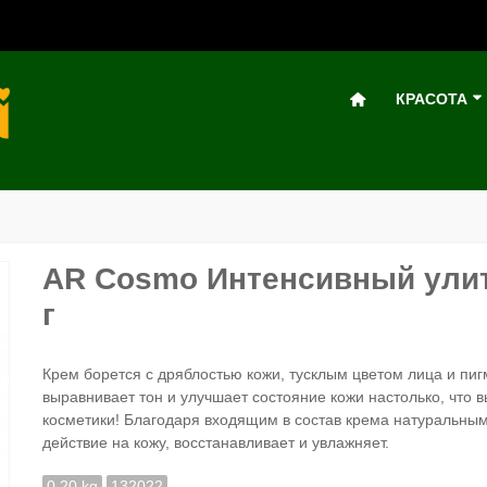
КРАСОТА
AR Cosmo Интенсивный улит
г
Крем борется с дряблостью кожи, тусклым цветом лица и пи
выравнивает тон и улучшает состояние кожи настолько, что 
косметики! Благодаря входящим в состав крема натуральн
действие на кожу, восстанавливает и увлажняет.
0.20 kg
132022