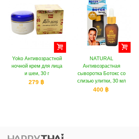
й
NATURAL
Yoko Молочный
ца
Антивозрастная
питательный и
сыворотка Ботокс со
омолаживающий крем
слизью улитки, 30 мл
Q10, 50 г
400 ฿
300 ฿