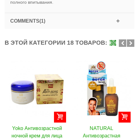
полного впитывания.
COMMENTS(1)
В ЭТОЙ КАТЕГОРИИ 18 ТОВАРОВ:
й
NATURAL
Yoko Молочный
а
Антивозрастная
питательный и